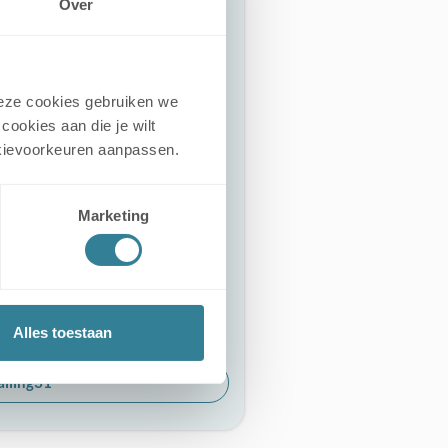
Over
 van jouw object.
een rij:
en beheren
 Deze cookies gebruiken we
alling & pakket
cookies aan die je wilt
turen inzien
cookievoorkeuren aanpassen.
Marketing
Alles toestaan
alling31