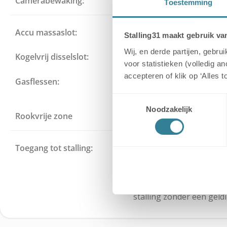
Camerabewaking:
Ja, 
Toestemming
Accu massaslot:
Sterk
Stalling31 maakt gebruik va
Wij, en derde partijen, gebr
Kogelvrij disselslot:
Een kogelvrij disselslo
voor statistieken (volledig a
accepteren of klik op ‘Alles 
Gasflessen:
Gasflessen verboden in 
Toestemmingsselectie
Noodzakelijk
Rookvrije zone
De gehele stalling is een r
Toegang tot stalling:
Je krijgt een persoonl
Toegangspas om de toega
opnenen tijdens 
afspraak. Niemand heeft to
stalling zonder een geld