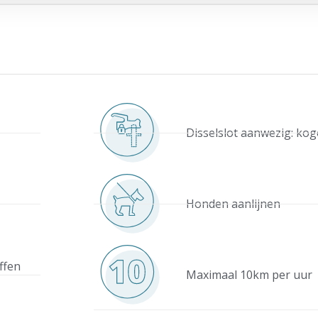
Disselslot aanwezig: ko
Honden aanlijnen
offen
Maximaal 10km per uur