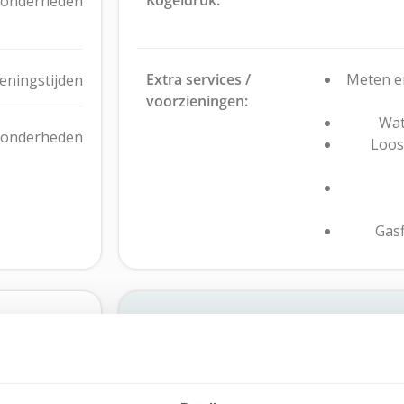
zonderheden
Extra services /
Meten e
eningstijden
voorzieningen:
Wat
zonderheden
Loos
Gasf
Het gemak van Mij
Met
Mijn Stalling31
beheer jij gemakk