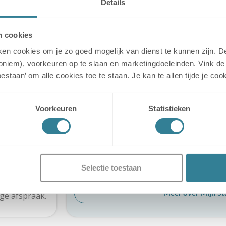
24/7 aanwezig
Details
halen, brengen en bezoeken
De voordelen op 
 aangeraden
n cookies
✓
Afspraken maken 
uiken cookies om je zo goed mogelijk van dienst te kunnen zijn.
t is verplicht
✓
Informatie over je st
noniem), voorkeuren op te slaan en marketingdoeleinden. Vink de 
✓
Contract(en) en fac
toestaan’ om alle cookies toe te staan. Je kan te allen tijde je 
het object te
laten
Voorkeuren
Statistieken
ookvrije zone
ijke Digitale
ngspoort te
Selectie toestaan
een gemaakte
egang tot de
Meer over Mijn St
ige afspraak.