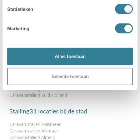
Blog
Statistieken
Stalling31 locaties per provincie
Marketing
Caravanstalling Drenthe
Caravanstalling Flevoland
Caravanstalling Gelderland
Caravanstalling Groningen
Caravanstalling Limburg
Alles toestaan
Caravanstalling Noord-Brabant
Caravanstalling Noord-Holland
Caravanstalling Overijssel
Selectie toestaan
Caravanstalling Utrecht
Caravanstalling Zeeland
Caravanstalling Zuid-Holland
Stalling31 locaties bij de stad
Caravan stallen Aalsmeer
Caravan stallen Alkmaar
Caravanstalling Almelo