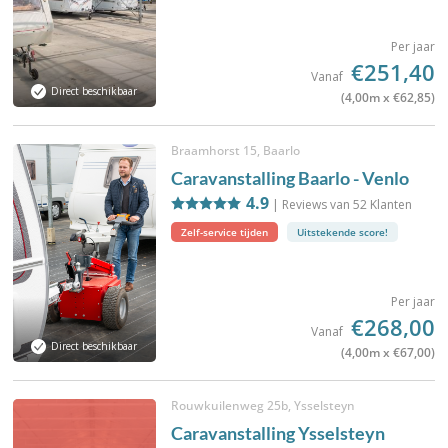
Per jaar
€251,40
Vanaf
Direct beschikbaar
(4,00m x €62,85)
Braamhorst 15, Baarlo
Caravanstalling Baarlo - Venlo
4.9
| Reviews van
52
Klanten
Zelf-service tijden
Uitstekende score!
Per jaar
€268,00
Vanaf
Direct beschikbaar
(4,00m x €67,00)
Rouwkuilenweg 25b, Ysselsteyn
Caravanstalling Ysselsteyn