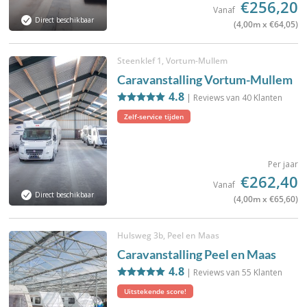
€256,20
Vanaf
Direct beschikbaar
(4,00m x €64,05)
Steenklef 1, Vortum-Mullem
Caravanstalling Vortum-Mullem
4.8
| Reviews van
40
Klanten
Zelf-service tijden
Per jaar
€262,40
Vanaf
Direct beschikbaar
(4,00m x €65,60)
Hulsweg 3b, Peel en Maas
Caravanstalling Peel en Maas
4.8
| Reviews van
55
Klanten
Uitstekende score!