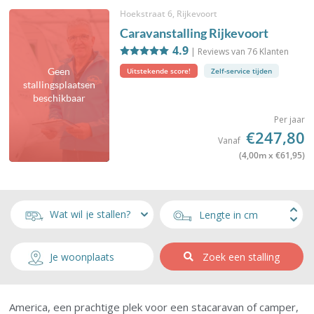
Hoekstraat 6, Rijkevoort
Caravanstalling Rijkevoort
4.9
| Reviews van
76
Klanten
Geen
Uitstekende score!
Zelf-service tijden
stallingsplaatsen
beschikbaar
Per jaar
€247,80
Vanaf
(4,00m x €61,95)
Zoek een stalling
America, een prachtige plek voor een stacaravan of camper,