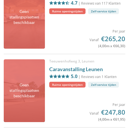
4.7
| Reviews van
117
Klanten
Geen
Ruime openingstijden
Zelf-service tijden
stallingsplaatsen
beschikbaar
Per jaar
€265,20
Vanaf
(4,00m x €66,30)
Teeuwenhofweg 3, Leunen
Caravanstalling Leunen
5.0
| Reviews van
1
Klanten
Geen
Ruime openingstijden
Zelf-service tijden
stallingsplaatsen
beschikbaar
Per jaar
€247,80
Vanaf
(4,00m x €61,95)