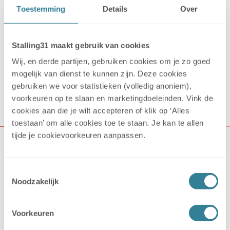
Toestemming
Details
Over
Stalling31 maakt gebruik van cookies
Wij, en derde partijen, gebruiken cookies om je zo goed
mogelijk van dienst te kunnen zijn. Deze cookies
gebruiken we voor statistieken (volledig anoniem),
voorkeuren op te slaan en marketingdoeleinden. Vink de
cookies aan die je wilt accepteren of klik op ‘Alles
toestaan’ om alle cookies toe te staan. Je kan te allen
tijde je cookievoorkeuren aanpassen.
Stalling31
Home
Klantenservice
Toestemmingsselectie
Over Stalling31
Noodzakelijk
Aansluiten bij Stalling31 als locatie
Algemene voorwaarden
Privacyverklaring
Voorkeuren
Werken bij Stalling31