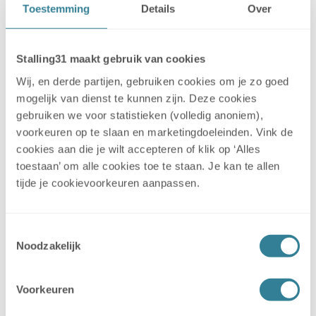
Toestemming
Details
Over
Marijke en Guus
Stalling31 maakt gebruik van cookies
Wij, en derde partijen, gebruiken cookies om je zo goed
Postma
mogelijk van dienst te kunnen zijn. Deze cookies
gebruiken we voor statistieken (volledig anoniem),
voorkeuren op te slaan en marketingdoeleinden. Vink de
Stalling 31 Almere is makkelijk te
cookies aan die je wilt accepteren of klik op ‘Alles
bereiken en veel ruimte zo dat je
toestaan’ om alle cookies toe te staan. Je kan te allen
rustig de tijd kan nemen met aan of
tijde je cookievoorkeuren aanpassen.
afkoppelen van je caravan.
En het heeft een mooie tijd om je
Toestemmingsselectie
caravan te halen of te brengen
Noodzakelijk
tussen 10 uur en 22 uur 7 dagen in
de week met een pasje.
En heb je eventueel vragen dan staan
Voorkeuren
ze gelijk voor je klaar.