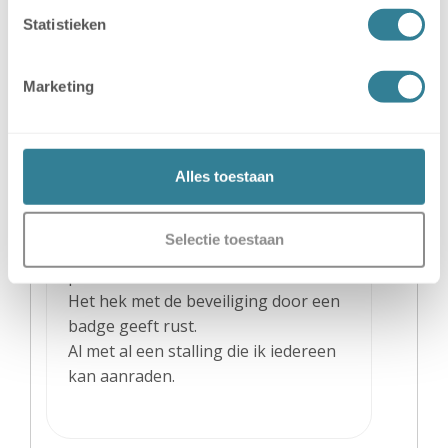
Statistieken
Marketing
Hans Zwennes
We zijn al heel veel jaren klant bij
Alles toestaan
deze stalling.
Nog nooit enig probleem geweest.
Selectie toestaan
Altijd correct de caravan kunnen
plaatsen en meenemen.
Het hek met de beveiliging door een
badge geeft rust.
Al met al een stalling die ik iedereen
kan aanraden.