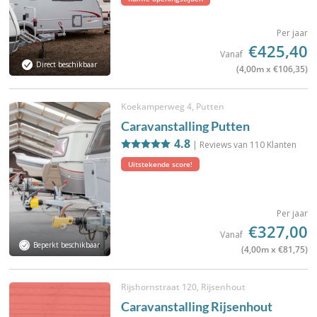
Per jaar
€425,40
Vanaf
Direct beschikbaar
(4,00m x €106,35)
Koekamperweg 4, Putten
Caravanstalling Putten
4.8
| Reviews van
110
Klanten
Uitstekende score!
Per jaar
€327,00
Vanaf
Beperkt beschikbaar
(4,00m x €81,75)
Rijshornstraat 120, Rijsenhout
Caravanstalling Rijsenhout