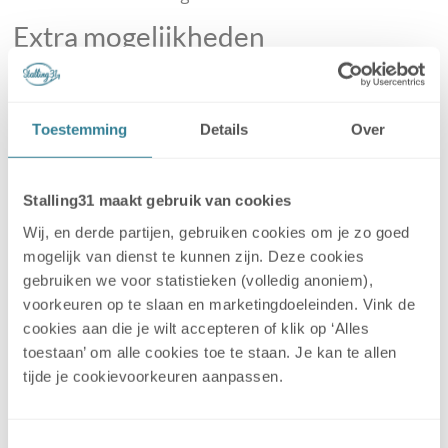
Extra mogelijkheden
Verschillende locaties bieden extra services aan die het
stallen nog makkelijker maken. Denk aan het wassen
van je caravan of camper voordat je op vakantie gaat.
Toestemming
Details
Over
Of het controleren van de bandenspanning, want na
een periode van stilstand kan de druk wat gezakt zijn.
Sommige beheerders hebben zelfs een pomp
Stalling31 maakt gebruik van cookies
beschikbaar om de luchtdruk bij te stellen.
Wij, en derde partijen, gebruiken cookies om je zo goed
mogelijk van dienst te kunnen zijn. Deze cookies
Heb je hulp nodig bij het transport van je caravan naar
gebruiken we voor statistieken (volledig anoniem),
je vakantiebestemming? Ook dat is bij sommige locaties
voorkeuren op te slaan en marketingdoeleinden. Vink de
mogelijk. De beheerder kan je object voor je brengen,
cookies aan die je wilt accepteren of klik op ‘Alles
zodat jij gewoon met de auto kunt rijden. Dat is vooral
toestaan’ om alle cookies toe te staan. Je kan te allen
handig bij langere afstanden of als je niet gewend bent
tijde je cookievoorkeuren aanpassen.
om met een caravan te rijden. Check op de locatiepagina
welke extra services beschikbaar zijn.
Toestemmingsselectie