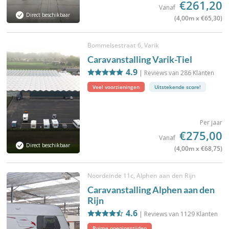
€261,20
Vanaf
Direct beschikbaar
(4,00m x €65,30)
Bommelsestraat 6, Varik
Caravanstalling Varik-Tiel
4.9
| Reviews van
286
Klanten
Veel voorzieningen
Uitstekende score!
Per jaar
€275,00
Vanaf
Direct beschikbaar
(4,00m x €68,75)
Noordeinde 11c, Alphen aan den Rijn
Caravanstalling Alphen aan den
Rijn
4.6
| Reviews van
1129
Klanten
Ruime openingstijden