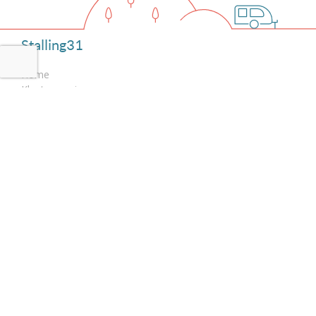
Stalling31
Home
Klantenservice
Over Stalling31
Aansluiten bij Stalling31 als locatie
Algemene voorwaarden
Privacyverklaring
Werken bij Stalling31
Blog
Stalling31 locaties per provincie
Caravanstalling Drenthe
Caravanstalling Flevoland
Caravanstalling Gelderland
Caravanstalling Groningen
Caravanstalling Limburg
Caravanstalling Noord-Brabant