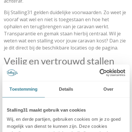
achteraf.
Bij Stalling31 gelden duidelijke voorwaarden. Zo weet je
vooraf wat wel en niet is toegestaan en hoe het
ophalen en terugbrengen van je caravan werkt.
Transparantie en gemak staan hierbij centraal. Wil je
weten wat een stalling voor jouw caravan kost? Dan zie
je dit direct bij de beschikbare locaties op de pagina.
Veilig en vertrouwd stallen
Elke caravanstalling die is aangesloten bij Stalling31
moet voldoen aan strenge eisen op het gebied van
veiligheid en beheer. Denk aan afgesloten terreinen,
Toestemming
Details
Over
professionele begeleiding en duidelijke procedures.
Hierdoor stal je jouw caravan of camper met een gerust
gevoel.
Stalling31 maakt gebruik van cookies
Wij, en derde partijen, gebruiken cookies om je zo goed
Omdat de locaties lokaal worden beheerd, is er altijd
mogelijk van dienst te kunnen zijn. Deze cookies
iemand die de situatie ter plekke kent. Dat maakt het