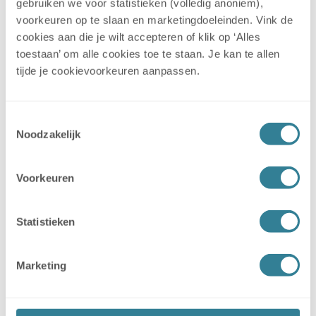
gebruiken we voor statistieken (volledig anoniem),
verschil in service en betrouwbaarheid.
voorkeuren op te slaan en marketingdoeleinden. Vink de
Locatie en bereikbaarheid
cookies aan die je wilt accepteren of klik op ‘Alles
toestaan’ om alle cookies toe te staan. Je kan te allen
tijde je cookievoorkeuren aanpassen.
Rond Amstelveen zijn meerdere stallingslocaties te
vinden binnen korte rijafstand. Deze zijn goed
bereikbaar voor mensen uit onder andere Aalsmeer,
Toestemmingsselectie
Uithoorn, Hoofddorp, Amsterdam en Mijdrecht. In de
Noodzakelijk
praktijk rijd je vaak niet langer dan een half uur om je
caravan te halen of te brengen.
Voorkeuren
Dankzij deze spreiding is er bijna altijd een
caravanstalling in Amstelveen of omgeving die past bij
jouw woonplaats en reisroute.
Statistieken
Caravanstalling Amstelveen
Marketing
via Stalling31
Met Stalling31 kies je voor gemak, duidelijkheid en