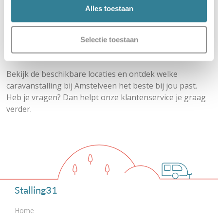
zekerheid. Je regelt alles online, stalt jouw voertuig
Alles toestaan
veilig en hebt altijd inzicht in je afspraken. Of je nu een
caravan, camper of ander voertuig wilt stallen: bij
Selectie toestaan
Stalling31 vind je een passende oplossing in de buurt
van Amstelveen.
Bekijk de beschikbare locaties en ontdek welke
caravanstalling bij Amstelveen het beste bij jou past.
Heb je vragen? Dan helpt onze klantenservice je graag
verder.
Stalling31
Home