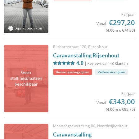
Per jaar
€297,20
Vanaf
Beperkt beschikbaar
(4,00m x €74,30)
Rijshornstraat 120, Rijsenhout
Caravanstalling Rijsenhout
4.9
| Reviews van
43
Klanten
Geen
Ruime openingstijden
Zelf-service tijden
stallingsplaatsen
beschikbaar
Per jaar
€343,00
Vanaf
(4,00m x €85,75)
Maandagsewetering 80, Noordwijkerhout
Caravanstalling