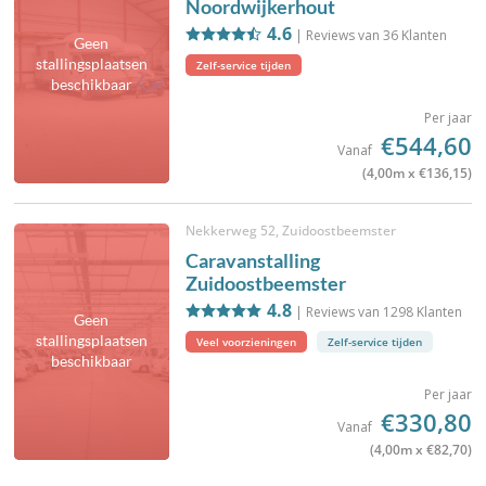
Noordwijkerhout
4.6
| Reviews van
36
Klanten
Geen
stallingsplaatsen
Zelf-service tijden
beschikbaar
Per jaar
€544,60
Vanaf
(4,00m x €136,15)
Nekkerweg 52, Zuidoostbeemster
Caravanstalling
Zuidoostbeemster
4.8
| Reviews van
1298
Klanten
Geen
stallingsplaatsen
Veel voorzieningen
Zelf-service tijden
beschikbaar
Per jaar
€330,80
Vanaf
(4,00m x €82,70)