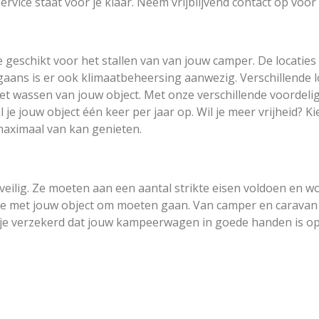
rvice staat voor je klaar. Neem vrijblijvend contact op voor
te geschikt voor het stallen van van jouw camper. De locatie
ans is er ook klimaatbeheersing aanwezig. Verschillende lo
t wassen van jouw object. Met onze verschillende voordeli
 je jouw object één keer per jaar op. Wil je meer vrijheid? 
maximaal van kan genieten.
n veilig. Ze moeten aan een aantal strikte eisen voldoen en 
ze met jouw object om moeten gaan. Van camper en caravan
 je verzekerd dat jouw kampeerwagen in goede handen is op i