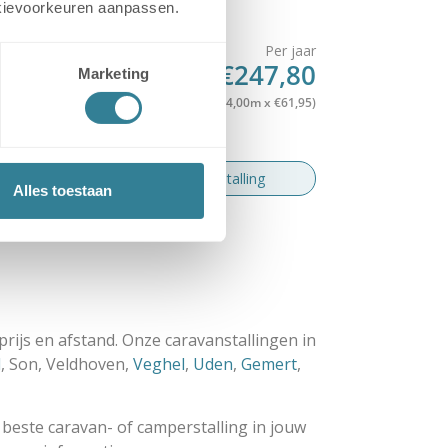
cookievoorkeuren aanpassen.
Per jaar
€247,80
Marketing
Vanaf
(4,00m x €61,95)
Bekijk stalling
Alles toestaan
prijs en afstand. Onze caravanstallingen in
d
, Son, Veldhoven,
Veghel
,
Uden
,
Gemert
,
 beste caravan- of camperstalling in jouw