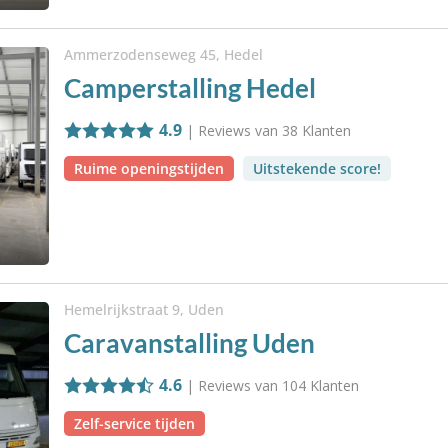
Ammerzodenseweg 45, Hedel
Camperstalling Hedel
4.9
| Reviews van
38
Klanten
Ruime openingstijden
Uitstekende score!
Hemelrijkstraat 9, Uden
Caravanstalling Uden
4.6
| Reviews van
104
Klanten
Zelf-service tijden