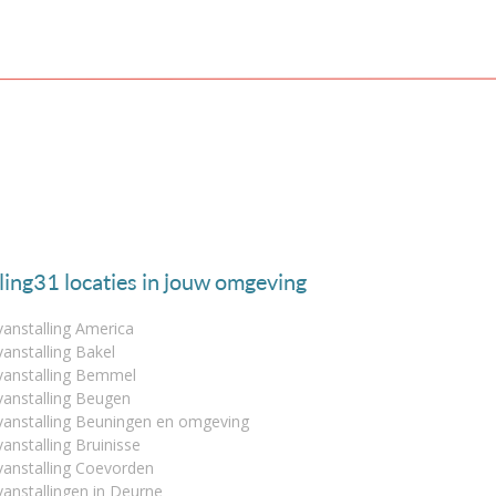
lling31 locaties in jouw omgeving
anstalling America
anstalling Bakel
vanstalling Bemmel
vanstalling Beugen
vanstalling Beuningen en omgeving
anstalling Bruinisse
vanstalling Coevorden
anstallingen in Deurne