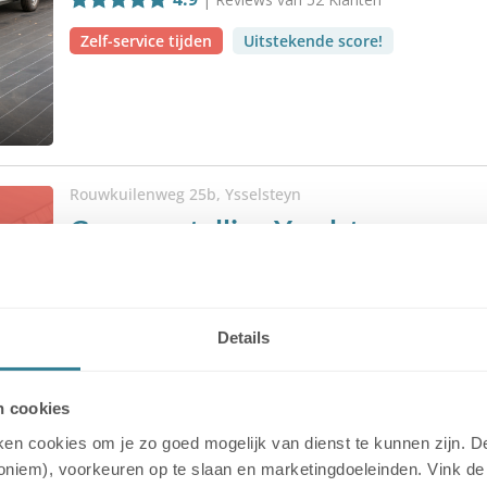
Zelf-service tijden
Uitstekende score!
Rouwkuilenweg 25b, Ysselsteyn
Caravanstalling Ysselsteyn
4.7
| Reviews van
117
Klanten
Ruime openingstijden
Zelf-service tijden
Details
n cookies
uiken cookies om je zo goed mogelijk van dienst te kunnen zijn.
noniem), voorkeuren op te slaan en marketingdoeleinden. Vink de 
Hoekstraat 6, Rijkevoort