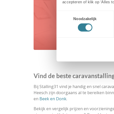
accepteren of klik op ‘Alles 
Geen
Toestemmingsselectie
Noodzakelijk
stallingsplaatsen
beschikbaar
Vind de beste caravanstallin
Bij Stalling31 vind je handig en snel cara
Heesch zijn doorgaans al te bereiken bin
en
Beek en Donk
.
Bekijk en vergelijk prijzen en voorzienin