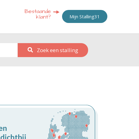
Mijn Stalling31
Zoek een stalling