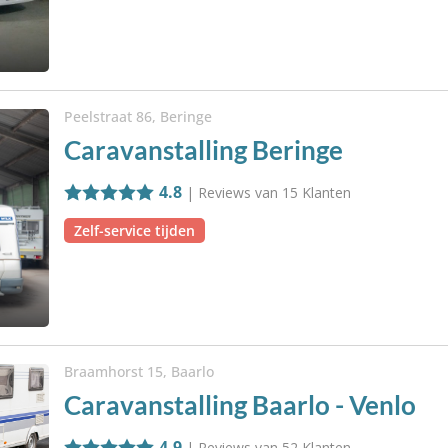
Peelstraat 86, Beringe
Caravanstalling Beringe
4.8
| Reviews van
15
Klanten
Zelf-service tijden
Braamhorst 15, Baarlo
Caravanstalling Baarlo - Venlo
4.9
| Reviews van
52
Klanten