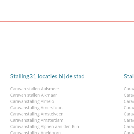
Stalling31 locaties bij de stad
Sta
Caravan stallen Aalsmeer
Carav
Caravan stallen Alkmaar
Carav
Caravanstalling Almelo
Cara
Caravanstalling Amersfoort
Cara
Caravanstalling Amstelveen
Cara
Caravanstalling Amsterdam
Carav
Caravanstalling Alphen aan den Rijn
Cara
Caravanstalling Apeldoorn
Carav