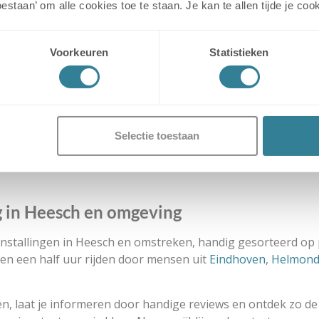
toestaan’ om alle cookies toe te staan. Je kan te allen tijde je 
Caravanstalling Rijkevoort
4.9
| Reviews van
76
Klanten
Voorkeuren
Statistieken
Uitstekende score!
Zelf-service tijden
Selectie toestaan
g in Heesch en omgeving
vanstallingen in Heesch en omstreken, handig gesorteerd op 
nen een half uur rijden door mensen uit
Eindhoven
,
Helmon
gen, laat je informeren door handige reviews en ontdek zo de