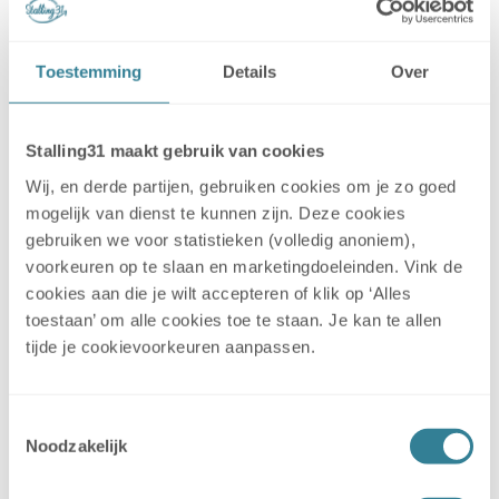
tomas oudejans
Toestemming
Details
Over
Ik ben zeer tevreden over de stalling
in Middelbeers. Netter en correcter
Stalling31 maakt gebruik van cookies
us eigenlijk niet mogelijk. Zeer
Wij, en derde partijen, gebruiken cookies om je zo goed
strakke organisatie. Na aanmelding
mogelijk van dienst te kunnen zijn. Deze cookies
krijg je de avond voor halen of
gebruiken we voor statistieken (volledig anoniem),
brengen een mailtje met
voorkeuren op te slaan en marketingdoeleinden. Vink de
toegangscode , je kan ruim ophalen
cookies aan die je wilt accepteren of klik op ‘Alles
tussen 12.00 en 20.00 uur en caravan
toestaan’ om alle cookies toe te staan. Je kan te allen
staat netjes klaar. Na wegbrengen
tijde je cookievoorkeuren aanpassen.
krijg je mail dat caravan
geïnspecteerd is. Super service. Vanaf
Tilburg kleine 25 minuten rijden over
Toestemmingsselectie
Noodzakelijk
rustige wegen.