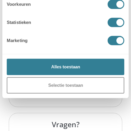
Voorkeuren
Statistieken
Ans
Marketing
Mooie stalling en een zeer vriendelijk
beheerder
Alles toestaan
1
2
…
11
>
Selectie toestaan
Reviewbeleid
Vragen?