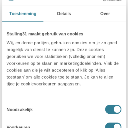
vriendelijk. Onze caravan staat altijd
keurig klaar volgens afspraak.
Toestemming
Details
Over
Ondanks dat wij er een stuk voor
moeten rijden, verkiezen wij deze
stalling boven een stalling dichterbij.
Stalling31 maakt gebruik van cookies
Wij, en derde partijen, gebruiken cookies om je zo goed
mogelijk van dienst te kunnen zijn. Deze cookies
gebruiken we voor statistieken (volledig anoniem),
voorkeuren op te slaan en marketingdoeleinden. Vink de
patrick hendriks
cookies aan die je wilt accepteren of klik op ‘Alles
toestaan’ om alle cookies toe te staan. Je kan te allen
tijde je cookievoorkeuren aanpassen.
Super stalling. Aardige eigenaars die
zorgvuldig met je spullen omgaan.
Verder super makkelijk om af te
Toestemmingsselectie
spreken om je voertuig te brengen
Noodzakelijk
of op te halen
Voorkeuren