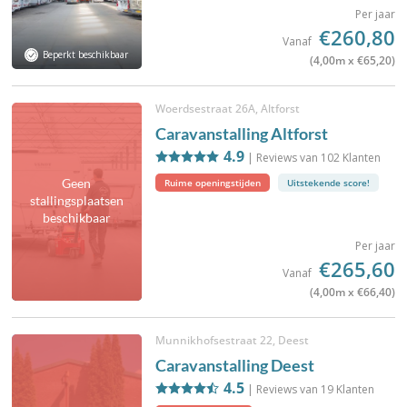
Per jaar
€260,80
Vanaf
Beperkt beschikbaar
(4,00m x €65,20)
Woerdsestraat 26A, Altforst
Caravanstalling Altforst
4.9
| Reviews van
102
Klanten
Geen
Ruime openingstijden
Uitstekende score!
stallingsplaatsen
beschikbaar
Per jaar
€265,60
Vanaf
(4,00m x €66,40)
Munnikhofsestraat 22, Deest
Caravanstalling Deest
4.5
| Reviews van
19
Klanten