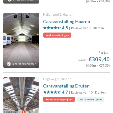
(4,00m x €84,30)
Holleneind 2, Haaren
Caravanstalling Haaren
4.5
| Reviews van
73
Klanten
Veel voorzieningen
Per jaar
€309,40
Vanaf
Beperkt beschikbaar
(4,00m x €77,35)
Hogeweg 7, Druten
Caravanstalling Druten
4.7
| Reviews van
104
Klanten
Ruime openingstijden
Zelf-service tijden