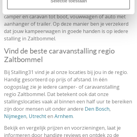
Selectie toestaan
gerund door getrainde of professionele beheerders die
weten hoe ze met jouw object om moeten gaan. Van
camper en caravan tot boot, vouwwagen of auto met
aanhanger of trailer. Op deze manier ben je verzekerd
dat jouw kampeerwagen in goede handen is op iedere
stalling in Zaltbommel.
Vind de beste caravanstalling regio
Zaltbommel
Bij Stalling31 vind je al onze locaties bij jou in de regio.
Handig gesorteerd op prijs of afstand. In één
oogopslag zie je iedere camper- of caravanstalling
regio Zaltbommel. Dat betekent ook dat onze
stallingslocaties vaak al binnen een half uur te bereiken
zijn door mensen uit onder andere
Den Bosch
,
Nijmegen
,
Utrecht
en
Arnhem
.
Bekijk en vergelijk prijzen en voorzieningen, laat je
informeren door handige reviews en ontdek zo de