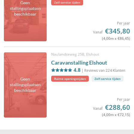
Geen
Zelf-service tijden
stallingsplaatsen
beschikbaar
Per jaar
€345,80
Vanaf
(4,00m x €86,45)
Naulandseweg 25B, Elshout
Caravanstalling Elshout
4.8
| Reviews van
224
Klanten
Geen
Ruime openingstijden
Zelf-service tijden
stallingsplaatsen
beschikbaar
Per jaar
€288,60
Vanaf
(4,00m x €72,15)