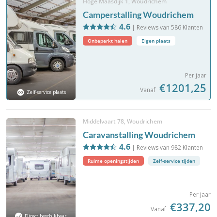
Hoge Maasdijk 1, Woudrichem
Camperstalling Woudrichem
4.6
| Reviews van
586
Klanten
Onbeperkt halen
Eigen plaats
Per jaar
€1201,25
Vanaf
Zelf-service plaats
Middelvaart 78, Woudrichem
Caravanstalling Woudrichem
4.6
| Reviews van
982
Klanten
Ruime openingstijden
Zelf-service tijden
Per jaar
€337,20
Vanaf
Direct beschikbaar