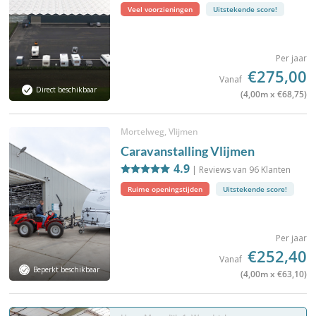
Veel voorzieningen
Uitstekende score!
Per jaar
€275,00
Vanaf
Direct beschikbaar
(4,00m x €68,75)
Mortelweg, Vlijmen
Caravanstalling Vlijmen
4.9
| Reviews van
96
Klanten
Ruime openingstijden
Uitstekende score!
Per jaar
€252,40
Vanaf
Beperkt beschikbaar
(4,00m x €63,10)