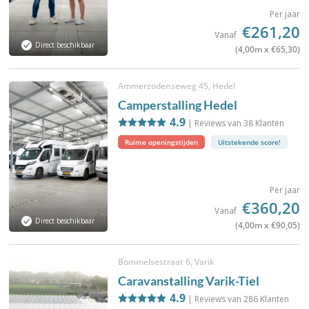
Per jaar
€261,20
Vanaf
Direct beschikbaar
(4,00m x €65,30)
Ammerzodenseweg 45, Hedel
Camperstalling Hedel
4.9
| Reviews van
38
Klanten
Ruime openingstijden
Uitstekende score!
Per jaar
€360,20
Vanaf
Direct beschikbaar
(4,00m x €90,05)
Bommelsestraat 6, Varik
Caravanstalling Varik-Tiel
4.9
| Reviews van
286
Klanten