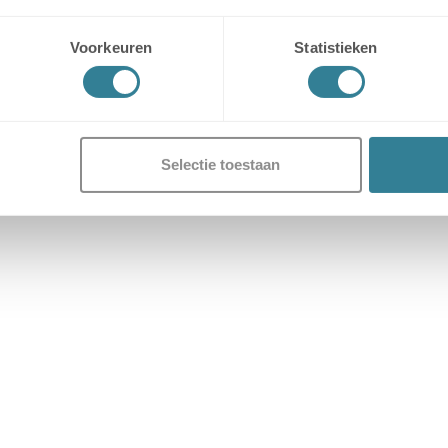
kenbewijs en ID mee voor het ophalen van de sleutel(s).
Voorkeuren
Statistieken
Selectie toestaan