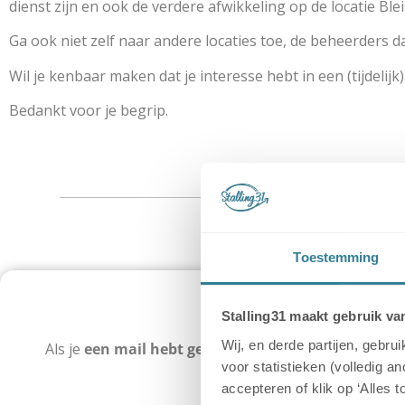
Interpolis
Uw aanmelding wordt dan verzonden naar Sch
dienst zijn en ook de verdere afwikkeling op de locatie Ble
behandeling genomen.
Ga ook niet zelf naar andere locaties toe, de beheerders d
Alvast bedankt voor uw medewerking!
Wil je kenbaar maken dat je interesse hebt in een (tijdelijk
Interpolis
Bedankt voor je begrip.
Toestemming
Geef door wanneer
Stalling31 maakt gebruik va
Wij, en derde partijen, gebr
Als je
een mail hebt gehad
over het ophalen van de s
voor statistieken (volledig a
Heb je een alternatieve
accepteren of klik op ‘Alles 