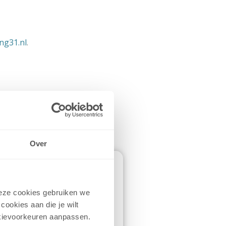
oek in
ng31.nl
.
Over
 Deze cookies gebruiken we
j deze wilt komen ophalen.
cookies aan die je wilt
cookievoorkeuren aanpassen.