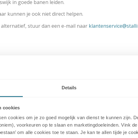
ade afhandeling Interpolis en afwachtende van het onderz
iswijk in goede banen leiden.
aar kunnen je ook niet direct helpen.
) alternatief, stuur dan een e-mail naar
klantenservice@stalli
Details
 je de sleutels van jouw object komt ophalen
n cookies
uiken cookies om je zo goed mogelijk van dienst te kunnen zijn.
leutels van jouw object, geef dan hieronder aan wanneer ji
noniem), voorkeuren op te slaan en marketingdoeleinden. Vink de 
 stalling? Dan zijn jouw sleutels naar deze locatie gebracht.
toestaan’ om alle cookies toe te staan. Je kan te allen tijde je 