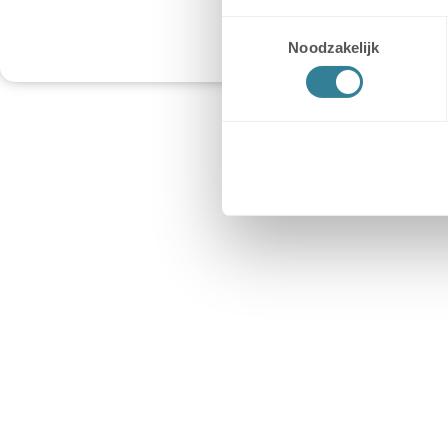
Let op: neem een kente
Toestemmingsselectie
Noodzakelijk