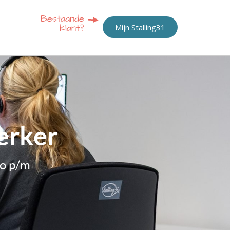
Mijn Stalling31
erker
to p/m