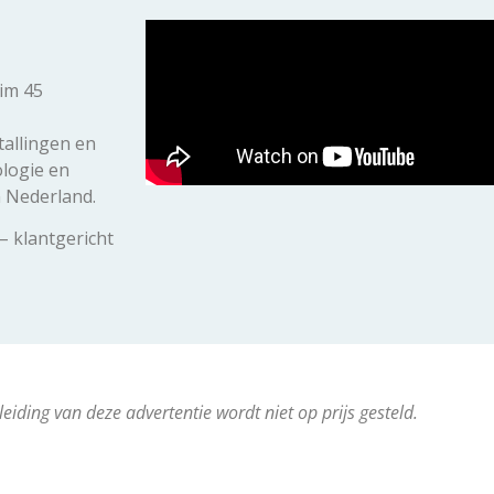
im 45
tallingen en
logie en
n Nederland.
– klantgericht
leiding van deze advertentie wordt niet op prijs gesteld.