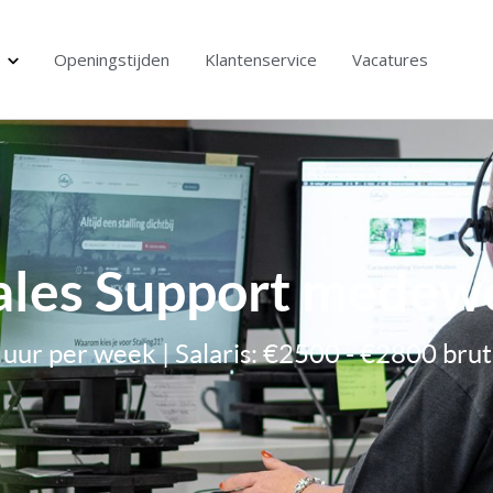
Openingstijden
Klantenservice
Vacatures
ales Support medew
2 uur per week | Salaris: €2500 - €2800 bru