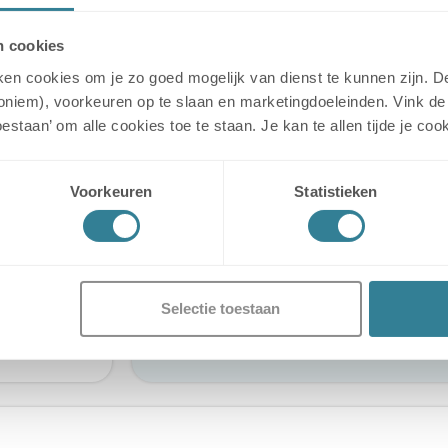
De voordelen op 
 aangeraden
n cookies
✓
Afspraken maken 
t is verplicht
✓
Informatie over je st
uiken cookies om je zo goed mogelijk van dienst te kunnen zijn.
✓
Contract(en) en fac
noniem), voorkeuren op te slaan en marketingdoeleinden. Vink de 
het object te
toestaan’ om alle cookies toe te staan. Je kan te allen tijde je 
laten
ookvrije zone
Voorkeuren
Statistieken
ijke Digitale
ngspoort te
te afspraak.
Selectie toestaan
 de stalling
Meer over Mijn St
ige afspraak