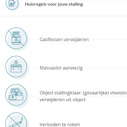
Huisregels voor jouw stalling
Gasflessen verwijderen
Massaslot aanwezig
Object stallingklaar: (gevaarlijke) vloeist
verwijderen uit object
Verboden te roken