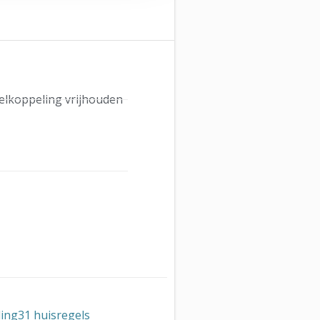
gelkoppeling vrijhouden
ling31 huisregels