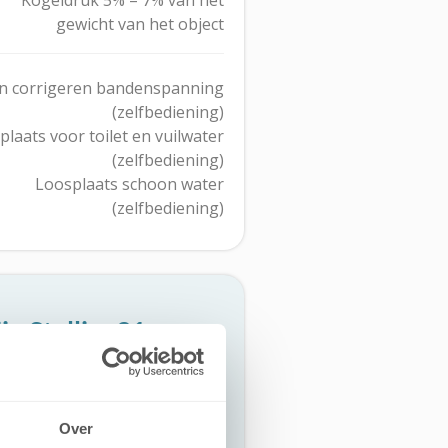
gewicht van het object
n corrigeren bandenspanning
(zelfbediening)
plaats voor toilet en vuilwater
(zelfbediening)
Loosplaats schoon water
(zelfbediening)
n Stalling31
elijk de afspraken voor het
 van jouw object.
Over