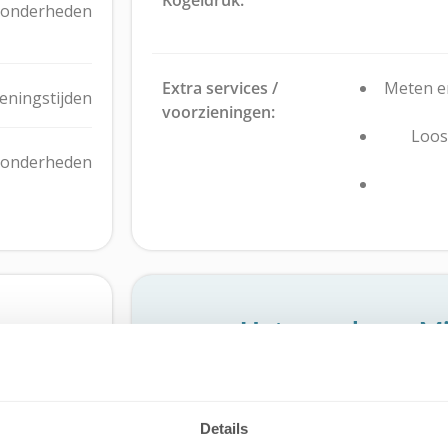
zonderheden
Extra services /
Meten e
eningstijden
voorzieningen:
Loos
zonderheden
Het gemak van Mij
Met
Mijn Stalling31
beheer jij gemakk
Nee
halen, brengen en bezoeken
Details