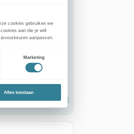
een rij:
en beheren
alling & pakket
 Deze cookies gebruiken we
turen inzien
cookies aan die je wilt
cookievoorkeuren aanpassen.
Marketing
Alles toestaan
alling31