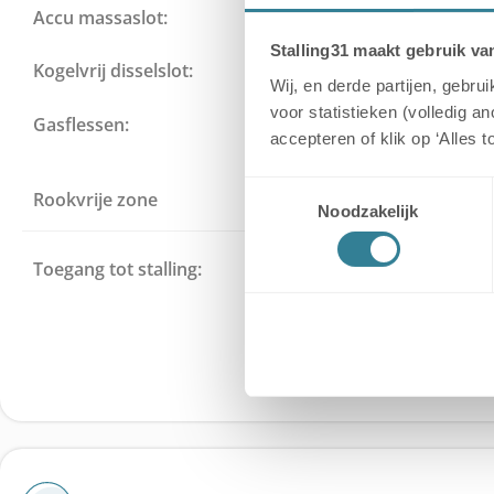
Accu massaslot:
Sterk
Stalling31 maakt gebruik va
Kogelvrij disselslot:
Een kogelvrij disselslo
Wij, en derde partijen, gebr
voor statistieken (volledig a
Gasflessen:
Gasflessen verboden in 
accepteren of klik op ‘Alles 
Toestemmingsselectie
Rookvrije zone
De gehele stalling is een r
Noodzakelijk
Toegang tot stalling:
Je krijgt een persoonl
Toegangspas om de toega
openen tijdens een gemaak
Niemand heeft toegang tot
zonder een geld