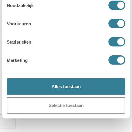
Facturatie klant
Noodzakelijk
Voorkeuren
Betalen van inkoop van artikelen,
diensten en abonnementen
Statistieken
Bedrijfsgegevens wijzigen? Laat het
ons op tijd weten.
Marketing
Alles toestaan
Selectie toestaan