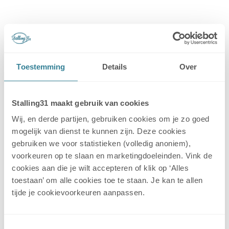
Onderwerp:
Finance
Toestemming
Details
Over
Kennisbank
Finance
Stalling31 maakt gebruik van cookies
Wij, en derde partijen, gebruiken cookies om je zo goed
Maandelijkse afdracht, creditnota &
mogelijk van dienst te kunnen zijn. Deze cookies
BTW
gebruiken we voor statistieken (volledig anoniem),
voorkeuren op te slaan en marketingdoeleinden. Vink de
Incasso
cookies aan die je wilt accepteren of klik op ‘Alles
toestaan’ om alle cookies toe te staan. Je kan te allen
tijde je cookievoorkeuren aanpassen.
Geblokkeerd contract
Toestemmingsselectie