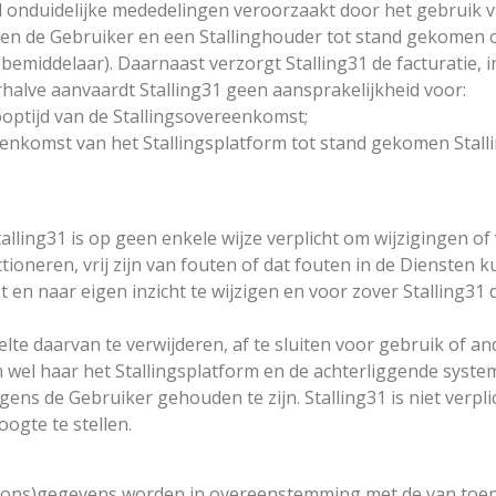
onduidelijke mededelingen veroorzaakt door het gebruik va
ssen de Gebruiker en een Stallinghouder tot stand gekomen 
 (bemiddelaar). Daarnaast verzorgt Stalling31 de facturatie, 
halve aanvaardt Stalling31 geen aansprakelijkheid voor:
looptijd van de Stallingsovereenkomst;
senkomst van het Stallingsplatform tot stand gekomen Stalling
alling31 is op geen enkele wijze verplicht om wijzigingen of
oneren, vrij zijn van fouten of dat fouten in de Diensten k
 en naar eigen inzicht te wijzigen en voor zover Stalling31 
deelte daarvan te verwijderen, af te sluiten voor gebruik of 
l haar het Stallingsplatform en de achterliggende systemen, 
ens de Gebruiker gehouden te zijn. Stalling31 is niet verpl
oogte te stellen.
soons)gegevens worden in overeenstemming met de van toepa