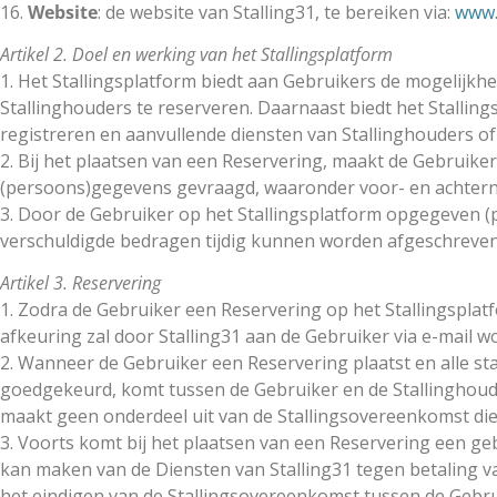
16.
Website
: de website van Stalling31, te bereiken via:
www.s
Artikel 2. Doel en werking van het Stallingsplatform
1. Het Stallingsplatform biedt aan Gebruikers de mogelijkhe
Stallinghouders te reserveren. Daarnaast biedt het Stallin
registreren en aanvullende diensten van Stallinghouders of 
2. Bij het plaatsen van een Reservering, maakt de Gebruike
(persoons)gegevens gevraagd, waaronder voor- en achtern
3. Door de Gebruiker op het Stallingsplatform opgegeven (p
verschuldigde bedragen tijdig kunnen worden afgeschreven
Artikel 3. Reservering
1. Zodra de Gebruiker een Reservering op het Stallingsplat
afkeuring zal door Stalling31 aan de Gebruiker via e-mail w
2. Wanneer de Gebruiker een Reservering plaatst en alle st
goedgekeurd, komt tussen de Gebruiker en de Stallinghoude
maakt geen onderdeel uit van de Stallingsovereenkomst die
3. Voorts komt bij het plaatsen van een Reservering een g
kan maken van de Diensten van Stalling31 tegen betaling 
het eindigen van de Stallingsovereenkomst tussen de Gebru