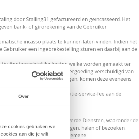
taling door Stalling31 gefactureerd en geïncasseerd. Het
geven bank- of girorekening van de Gebruiker
atische incasso plaats te kunnen laten vinden. Indien het
 Gebruiker een ingebrekestelling sturen en daarbij aan de
le (buiten)gerechtelijke kosten welke worden gemaakt ter
dat geval is de Gebruiker een vergoeding verschuldigd van
osten boven dit bedrag uitstijgen, komen deze eveneens
er inhouding van de Administratie-service-fee aan de
Over
tform en de door Stalling31 geleverde Diensten, waaronder de
 Deze cookies gebruiken we
er het Stallingsobject wil brengen, halen of bezoeken.
cookies aan die je wilt
e gebruiksovereenkomst deze algemene