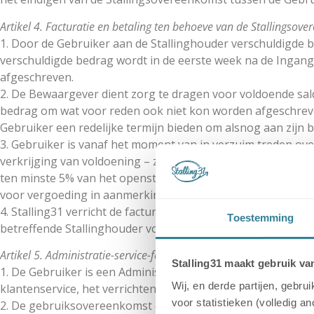
Artikel 4. Facturatie en betaling ten behoeve van de Stallingsov
1. Door de Gebruiker aan de Stallinghouder verschuldigde b
verschuldigde bedrag wordt in de eerste week na de Ingan
afgeschreven.
2. De Bewaargever dient zorg te dragen voor voldoende sal
bedrag om wat voor reden ook niet kon worden afgeschreven
Gebruiker een redelijke termijn bieden om alsnog aan zijn b
3. Gebruiker is vanaf het moment van in verzuim treden ove
verkrijging van voldoening – zowel in als buiten rechte – 
ten minste 5% van het openstaande bedrag, met een minimu
voor vergoeding in aanmerking.
4. Stalling31 verricht de facturering en incasso voor de St
Toestemming
betreffende Stallinghouder voldoen.
Artikel 5. Administratie-service-fee
Stalling31 maakt gebruik va
1. De Gebruiker is een Administratie-service-fee aan Stalli
Wij, en derde partijen, gebr
klantenservice, het verrichten van de facturatie, de regist
voor statistieken (volledig a
2. De gebruiksovereenkomst op basis waarvan de Gebruiker