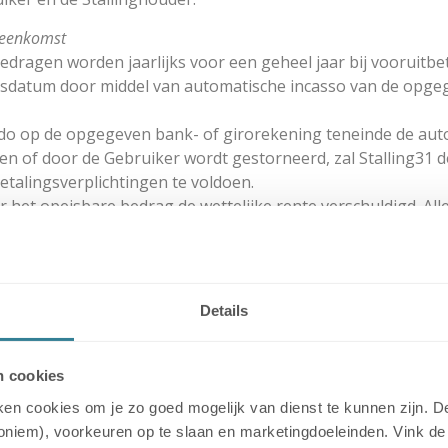
ereenkomst
edragen worden jaarlijks voor een geheel jaar bij vooruitbe
gsdatum door middel van automatische incasso van de opge
do op de opgegeven bank- of girorekening teneinde de autom
 of door de Gebruiker wordt gestorneerd, zal Stalling31 de
etalingsverplichtingen te voldoen.
r het opeisbare bedrag de wettelijke rente verschuldigd. Al
komen vanaf dat moment voor rekening van de Gebruiker. In 
m van € 40,00. Indien de werkelijk gemaakte en te maken k
allinghouder en zal de door Gebruiker betaalde bedragen ond
Details
n cookies
ng31 verschuldigd ter zake het gebruik van het Stallingspla
uiken cookies om je zo goed mogelijk van dienst te kunnen zijn.
ratie en bemiddeling van schades en het aangeven dat Gebruik
noniem), voorkeuren op te slaan en marketingdoeleinden. Vink de 
 de Administratie-service-fee verschuldigd is en op welk