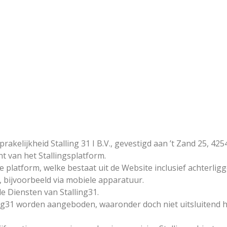
akelijkheid Stalling 31 I B.V., gevestigd aan ’t Zand 25, 4
t van het Stallingsplatform.
e platform, welke bestaat uit de Website inclusief achterli
, bijvoorbeeld via mobiele apparatuur.
de Diensten van Stalling31.
ing31 worden aangeboden, waaronder doch niet uitsluitend he