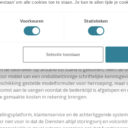
toestaan’ om alle cookies toe te staan. Je kan te allen tijde je 
n voor onbepaalde duur.
llinghouder opzegt, eindigt ook de verplichting tot het bet
ministratie-service-fee plaats, behoudens voor zover Stallin
Voorkeuren
Statistieken
an Stalling31 verschuldigd en zal per jaar vooraf, tegelijker
atische incasso. De termijn van 1 jaar gaat in op de Inga
ie-service-fee jaarlijks te indexeren. Indien de prijzen bin
nkomst op te zeggen tegen de datum waarop de voorgenomen
Selectie toestaan
n de Gebruiker op afstand tot stand is gekomen, heeft de 
or middel van een ondubbelzinnige schriftelijke kennisgevi
chikking gestelde modelformulier voor herroeping, maar de 
nkomst aan te vangen voordat de bedenktijd is afgelopen e
iode gemaakte kosten in rekening brengen.
tallingsplatform, klantenservice en de achterliggende system
niet voor in dat de Diensten altijd storingsvrij en volcontinu