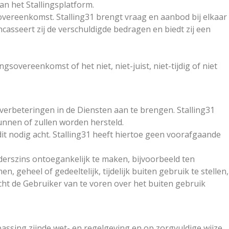
n het Stallingsplatform.
overeenkomst. Stalling31 brengt vraag en aanbod bij elkaar
incasseert zij de verschuldigde bedragen en biedt zij een
sovereenkomst of het niet, niet-juist, niet-tijdig of niet
 verbeteringen in de Diensten aan te brengen. Stalling31
unnen of zullen worden hersteld.
dit nodig acht. Stalling31 heeft hiertoe geen voorafgaande
anderszins ontoegankelijk te maken, bijvoorbeeld ten
geheel of gedeeltelijk, tijdelijk buiten gebruik te stellen,
icht de Gebruiker van te voren over het buiten gebruik
ssing zijnde wet- en regelgeving en op zorgvuldige wijze