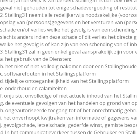
hierbij afhankelijk is van derden. Stalling31 is dan ook nie
geval niet gehouden tot enige schadevergoeding of restitut
2. Stalling31 neemt alle redelijkerwijs noodzakelijke (voor
opslag van (persoons)gegevens en het versturen van (perso
schade en/of verlies welke het gevolg is van een schending 
slechts anders indien deze schade of dit verlies het directe
welke het gevolg is of kan zijn van een schending van of in
3. Stalling31 zal in geen enkel geval aansprakelijk zijn voor
a. het gebruik van de Diensten;
b. het niet of niet-volledig nakomen door een Stallinghoud
c. softwarefouten in het Stallingsplatform;
d. tijdelijke ontoegankelijkheid van het Stallingsplatform;
e. onderhoud en calamiteiten;
f. onjuiste, onvolledige of niet actuele inhoud van het Stalli
g. de eventuele gevolgen van het handelen op grond van op
h. ongeautoriseerde toegang tot of het onrechtmatig gebru
i. het onverhoopt kwijtraken van informatie of gegevens va
j. gevolgschade, letselschade, gederfde winst, gemiste besp
4. In het communicatieverkeer tussen de Gebruiker en Stall