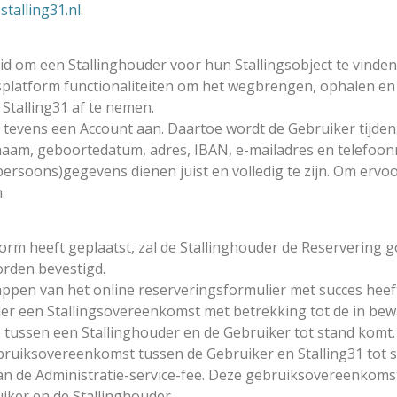
talling31.nl
.
id om een Stallinghouder voor hun Stallingsobject te vinden
gsplatform functionaliteiten om het wegbrengen, ophalen en 
Stalling31 af te nemen.
r tevens een Account aan. Daartoe wordt de Gebruiker tijde
aam, geboortedatum, adres, IBAN, e-mailadres en telefoo
ersoons)gegevens dienen juist en volledig te zijn. Om ervo
.
form heeft geplaatst, zal de Stallinghouder de Reservering
orden bevestigd.
appen van het online reserveringsformulier met succes heef
r een Stallingsovereenkomst met betrekking tot de in bewaa
 tussen een Stallinghouder en de Gebruiker tot stand komt.
ebruiksovereenkomst tussen de Gebruiker en Stalling31 tot
van de Administratie-service-fee. Deze gebruiksovereenkom
iker en de Stallinghouder.