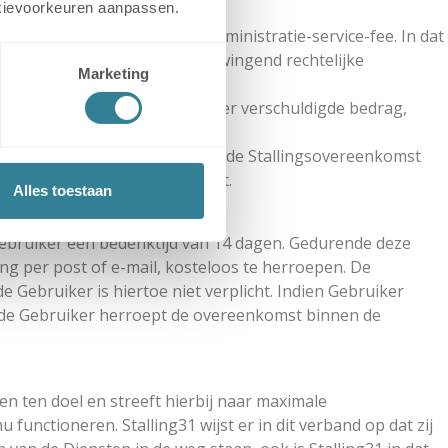
cookievoorkeuren aanpassen.
alen van de verschuldigde Administratie-service-fee. In dat
g31 hiertoe op basis van een dwingend rechtelijke
Marketing
tijd met het aan de Stallinghouder verschuldigde bedrag,
ngsdatum.
nen 3 maanden na het sluiten van de Stallingsovereenkomst
 verhoging in werking treedt.
Alles toestaan
Gebruiker een bedenktijd van 14 dagen. Gedurende deze
ng per post of e-mail, kosteloos te herroepen. De
Gebruiker is hiertoe niet verplicht. Indien Gebruiker
n de Gebruiker herroept de overeenkomst binnen de
en ten doel en streeft hierbij naar maximale
 functioneren. Stalling31 wijst er in dit verband op dat zij