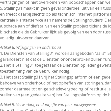
vertragingen of niet overkomen van boodschappen dan wel 
5. Stalling31 maakt in geen geval onderdeel uit van een tu
en treedt daarbij slechts op als technisch internet platform
centrale klantenservice aan namens de Stallinghouders. Der
a. schade aan of diefstal van een Stallingsobject tijdens de 
b. schade die de Gebruiker lijdt als gevolg van een door tus
volledig uitvoeren daarvan.
Artikel 8. Wijzigingen en onderhoud
1. De Diensten van Stalling31 worden aangeboden “as is”. St
garandeert niet dat de Diensten ononderbroken zullen functi
2. Het is Stalling31 toegestaan de Diensten op ieder gewenst
toestemming van de Gebruiker nodig.
3. Het staat Stalling31 vrij het Stallingsplatform of een ge
behoeve van onderhoud of het opheffen van storingen, dan we
zonder daarmee tot enige schadevergoeding of restitutie jeg
stellen van (een gedeelte van) het Stallingsplatform op de h
Artikel 9. Verwerking en doorgifte van persoonsgegevens
Door Stalling31 via het Stallingsplatform verzamelde (per