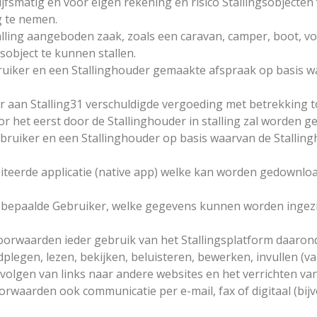
rijfsmatig en voor eigen rekening en risico Stallingsobjecte
g te nemen.
stalling aangeboden zaak, zoals een caravan, camper, boot, 
gsobject te kunnen stallen.
bruiker en een Stallinghouder gemaakte afspraak op basis w
ker aan Stalling31 verschuldigde vergoeding met betrekking t
oor het eerst door de Stallinghouder in stalling zal worde
bruiker en een Stallinghouder op basis waarvan de Stalling
oiteerde applicatie (native app) welke kan worden gedownlo
 bepaalde Gebruiker, welke gegevens kunnen worden ingezien
voorwaarden ieder gebruik van het Stallingsplatform daaro
legen, lezen, bekijken, beluisteren, bewerken, invullen (van
volgen van links naar andere websites en het verrichten va
oorwaarden ook communicatie per e-mail, fax of digitaal (bijv