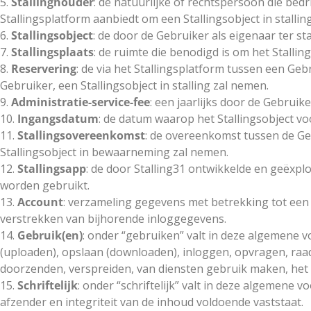
5.
Stallinghouder
: de natuurlijke of rechtspersoon die bed
Stallingsplatform aanbiedt om een Stallingsobject in stallin
6.
Stallingsobject
: de door de Gebruiker als eigenaar ter 
7.
Stallingsplaats
: de ruimte die benodigd is om het Stallin
8.
Reservering
: de via het Stallingsplatform tussen een Ge
Gebruiker, een Stallingsobject in stalling zal nemen.
9.
Administratie-service-fee
: een jaarlijks door de Gebrui
10.
Ingangsdatum
: de datum waarop het Stallingsobject v
11.
Stallingsovereenkomst
: de overeenkomst tussen de Ge
Stallingsobject in bewaarneming zal nemen.
12.
Stallingsapp
: de door Stalling31 ontwikkelde en geëxpl
worden gebruikt.
13.
Account
: verzameling gegevens met betrekking tot een
verstrekken van bijhorende inloggegevens.
14.
Gebruik(en)
: onder “gebruiken” valt in deze algemene 
(uploaden), opslaan (downloaden), inloggen, opvragen, raadp
doorzenden, verspreiden, van diensten gebruik maken, het 
15.
Schriftelijk
: onder “schriftelijk” valt in deze algemene v
afzender en integriteit van de inhoud voldoende vaststaat.