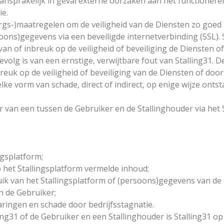
t aansprakelijk in geval externe oorzaken aan het functionere
ie.
zorgs-)maatregelen om de veiligheid van de Diensten zo goed
ons)gegevens via een beveiligde internetverbinding (SSL). 
van of inbreuk op de veiligheid of beveiliging de Diensten 
 gevolg is van een ernstige, verwijtbare fout van Stalling31.
breuk op de veiligheid of beveiliging van de Diensten of do
 elke vorm van schade, direct of indirect, op enige wijze onts
er van een tussen de Gebruiker en de Stallinghouder via he
ngsplatform;
 het Stallingsplatform vermelde inhoud;
ik van het Stallingsplatform of (persoons)gegevens van de
n de Gebruiker;
aringen en schade door bedrijfsstagnatie.
ing31 of de Gebruiker en een Stallinghouder is Stalling31 