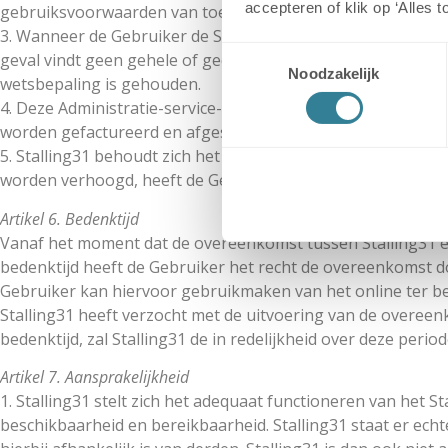
accepteren of klik op ‘Alles 
gebruiksvoorwaarden van toepassing zijn, wordt aangegaa
3. Wanneer de Gebruiker de Stallingsovereenkomst met de Sta
Toestemmingsselectie
geval vindt geen gehele of gedeeltelijk restitutie van de Ad
Noodzakelijk
wetsbepaling is gehouden.
4. Deze Administratie-service-fee is de Gebruiker jaarlijks a
worden gefactureerd en afgeschreven door middel van autom
5. Stalling31 behoudt zich het recht voor om de Administrat
worden verhoogd, heeft de Gebruiker het recht de overee
Artikel 6. Bedenktijd
Vanaf het moment dat de overeenkomst tussen Stalling31 e
bedenktijd heeft de Gebruiker het recht de overeenkomst do
Gebruiker kan hiervoor gebruikmaken van het online ter bes
Stalling31 heeft verzocht met de uitvoering van de overee
bedenktijd, zal Stalling31 de in redelijkheid over deze per
Artikel 7. Aansprakelijkheid
1. Stalling31 stelt zich het adequaat functioneren van het S
beschikbaarheid en bereikbaarheid. Stalling31 staat er echter 