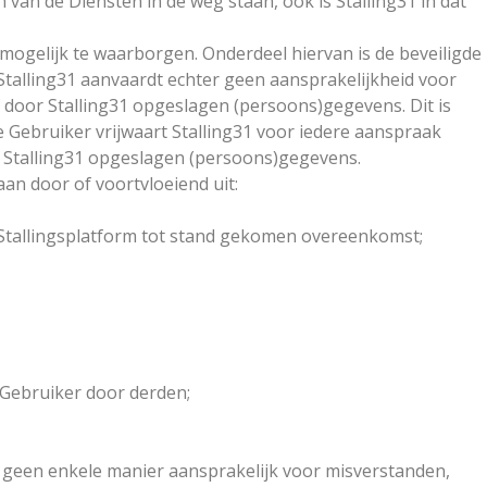
n van de Diensten in de weg staan, ook is Stalling31 in dat
 mogelijk te waarborgen. Onderdeel hiervan is de beveiligde
Stalling31 aanvaardt echter geen aansprakelijkheid voor
of door Stalling31 opgeslagen (persoons)gegevens. Dit is
 De Gebruiker vrijwaart Stalling31 voor iedere aanspraak
or Stalling31 opgeslagen (persoons)gegevens.
taan door of voortvloeiend uit:
t Stallingsplatform tot stand gekomen overeenkomst;
 Gebruiker door derden;
op geen enkele manier aansprakelijk voor misverstanden,