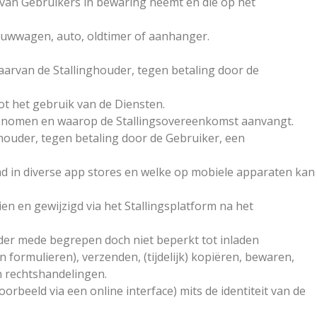
n van Gebruikers in bewaring neemt en die op het
vouwwagen, auto, oldtimer of aanhanger.
aarvan de Stallinghouder, tegen betaling door de
ot het gebruik van de Diensten.
n genomen en waarop de Stallingsovereenkomst aanvangt.
houder, tegen betaling door de Gebruiker, een
ad in diverse app stores en welke op mobiele apparaten kan
 en gewijzigd via het Stallingsplatform na het
nder mede begrepen doch niet beperkt tot inladen
 formulieren), verzenden, (tijdelijk) kopiëren, bewaren,
n rechtshandelingen.
oorbeeld via een online interface) mits de identiteit van de